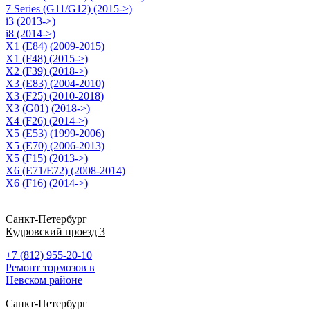
7 Series (G11/G12) (2015->)
i3 (2013->)
i8 (2014->)
X1 (E84) (2009-2015)
X1 (F48) (2015->)
X2 (F39) (2018->)
X3 (E83) (2004-2010)
X3 (F25) (2010-2018)
X3 (G01) (2018->)
X4 (F26) (2014->)
X5 (E53) (1999-2006)
X5 (E70) (2006-2013)
X5 (F15) (2013->)
X6 (E71/E72) (2008-2014)
X6 (F16) (2014->)
Санкт-Петербург
Кудровский проезд 3
+7 (812) 955-20-10
Ремонт тормозов в
Невском районе
Санкт-Петербург