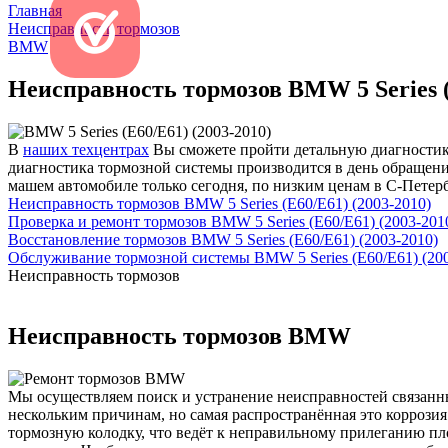
Главная
Неисправность тормозов
BMW
Неисправность тормозов BMW 5 Series (
В
наших техцентрах
Вы сможете пройти детальную диагностику 
диагностика тормозной системы производится в день обращения
машем автомобиле только сегодня, по низким ценам в С-Петерб
Неисправность тормозов BMW 5 Series (E60/E61) (2003-2010)
Проверка и ремонт тормозов BMW 5 Series (E60/E61) (2003-201
Восстановление тормозов BMW 5 Series (E60/E61) (2003-2010)
Обслуживание тормозной системы BMW 5 Series (E60/E61) (200
Неисправность тормозов
Неисправность тормозов BMW
Мы осуществляем поиск и устранение неисправностей связанн
нескольким причинам, но самая распространённая это коррози
тормозную колодку, что ведёт к неправильному прилеганию п