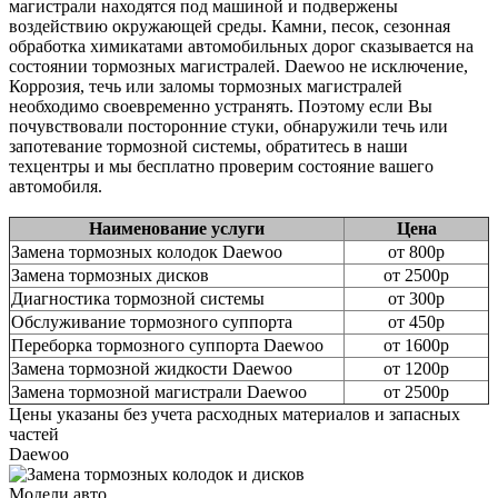
магистрали находятся под машиной и подвержены
воздействию окружающей среды. Камни, песок, сезонная
обработка химикатами автомобильных дорог сказывается на
состоянии тормозных магистралей. Daewoo не исключение,
Коррозия, течь или заломы тормозных магистралей
необходимо своевременно устранять. Поэтому если Вы
почувствовали посторонние стуки, обнаружили течь или
запотевание тормозной системы, обратитесь в наши
техцентры и мы бесплатно проверим состояние вашего
автомобиля.
Наименование услуги
Цена
Замена тормозных колодок Daewoo
от 800р
Замена тормозных дисков
от 2500р
Диагностика тормозной системы
от 300р
Обслуживание тормозного суппорта
от 450р
Переборка тормозного суппорта Daewoo
от 1600р
Замена тормозной жидкости Daewoo
от 1200р
Замена тормозной магистрали Daewoo
от 2500р
Цены указаны без учета расходных материалов и запасных
частей
Daewoo
Модели авто