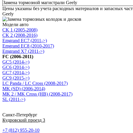
Замена тормозной магистрали Geely
Цены указаны без учета расходных материалов и запасных час
Geely
Модели авто
CK 1 (2005-2008)
CK 2 (2008-2016)
Emgrand EC7 (2011->)
Emgrand EC8 (2010-2017)
Emgrand X7 (2011->)
FC (2006-2011)
GC5 (2014->)
GC6 (2014->)
GC7 (2014->)
GC9 (2015->)
LC Panda / LC Cross (2008-2017)
MK (SD) (2006-2014)
MK 2 / MK Cross (HB) (2008-2017)
SL (2011->)
Санкт-Петербург
Кудровский проезд 3
+7 (812) 955-20-10