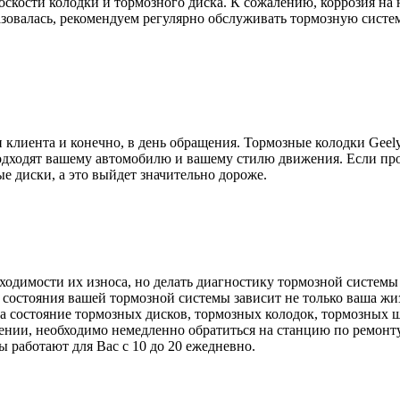
оскости колодки и тормозного диска. К сожалению, коррозия н
азовалась, рекомендуем регулярно обслуживать тормозную систе
ии клиента и конечно, в день обращения. Тормозные колодки G
одходят вашему автомобилю и вашему стилю движения. Если про
е диски, а это выйдет значительно дороже.
одимости их износа, но делать диагностику тормозной системы 
т состояния вашей тормозной системы зависит не только ваша ж
на состояние тормозных дисков, тормозных колодок, тормозных
ении, необходимо немедленно обратиться на станцию по ремонту
 работают для Вас с 10 до 20 ежедневно.