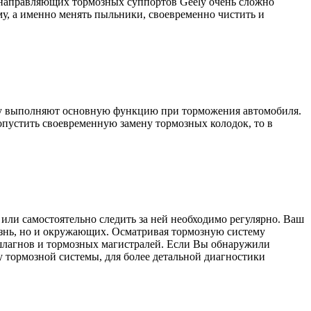
а направляющих тормозных суппортов Geely очень сложно
му, а именно менять пыльники, своевременно чистить и
eely выполняют основную функцию при торможения автомобиля.
пустить своевременную замену тормозных колодок, то в
или самостоятельно следить за ней необходимо регулярно. Ваш
изнь, но и окружающих. Осматривая тормозную систему
 шлагнов и тормозных магистралей. Если Вы обнаружили
 тормозной системы, для более детальной диагностики