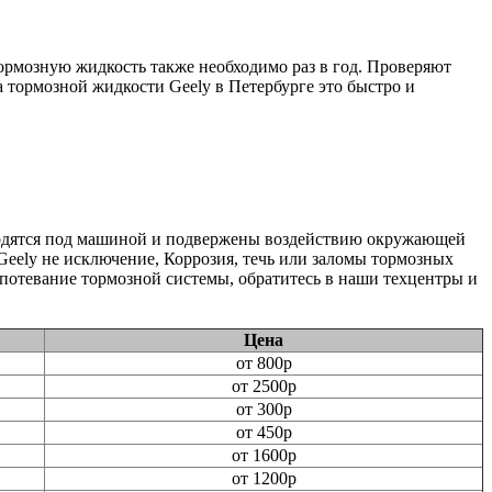
ормозную жидкость также необходимо раз в год. Проверяют
 тормозной жидкости Geely в Петербурге это быстро и
ходятся под машиной и подвержены воздействию окружающей
Geely не исключение, Коррозия, течь или заломы тормозных
потевание тормозной системы, обратитесь в наши техцентры и
Цена
от 800р
от 2500р
от 300р
от 450р
от 1600р
от 1200р