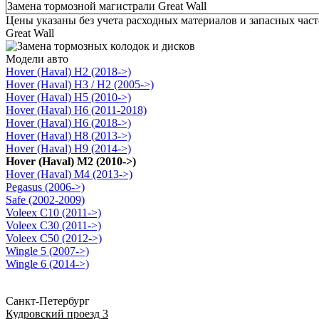
Замена тормозной магистрали Great Wall
Цены указаны без учета расходных материалов и запасных час
Great Wall
Модели авто
Hover (Haval) H2 (2018->)
Hover (Haval) H3 / H2 (2005->)
Hover (Haval) H5 (2010->)
Hover (Haval) H6 (2011-2018)
Hover (Haval) H6 (2018->)
Hover (Haval) H8 (2013->)
Hover (Haval) H9 (2014->)
Hover (Haval) M2 (2010->)
Hover (Haval) M4 (2013->)
Pegasus (2006->)
Safe (2002-2009)
Voleex C10 (2011->)
Voleex C30 (2011->)
Voleex C50 (2012->)
Wingle 5 (2007->)
Wingle 6 (2014->)
Санкт-Петербург
Кудровский проезд 3