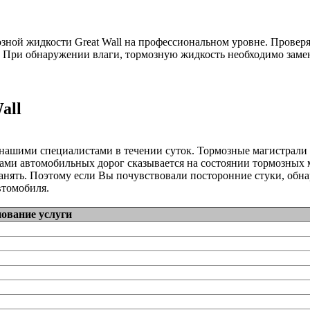
ной жидкости Great Wall на профессиональном уровне. Проверят
При обнаружении влаги, тормозную жидкость необходимо замени
all
я нашими специалистами в течении суток. Тормозные магистрал
ми автомобильных дорог сказывается на состоянии тормозных ма
нять. Поэтому если Вы почувствовали посторонние стуки, обна
втомобиля.
ование услуги