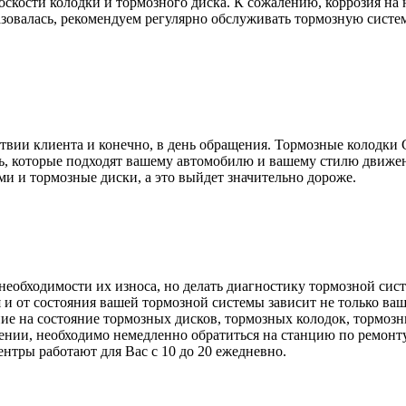
оскости колодки и тормозного диска. К сожалению, коррозия на
азовалась, рекомендуем регулярно обслуживать тормозную систе
тствии клиента и конечно, в день обращения. Тормозные колодк
ь, которые подходят вашему автомобилю и вашему стилю движе
ми и тормозные диски, а это выйдет значительно дороже.
необходимости их износа, но делать диагностику тормозной сист
 и от состояния вашей тормозной системы зависит не только в
ние на состояние тормозных дисков, тормозных колодок, тормо
ении, необходимо немедленно обратиться на станцию по ремонту
ентры работают для Вас с 10 до 20 ежедневно.