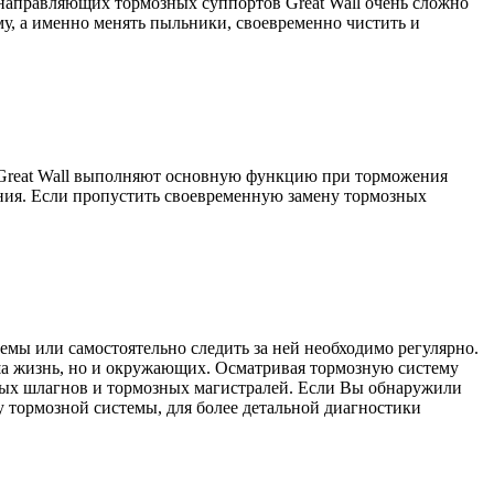
 направляющих тормозных суппортов Great Wall очень сложно
му, а именно менять пыльники, своевременно чистить и
и Great Wall выполняют основную функцию при торможения
ния. Если пропустить своевременную замену тормозных
емы или самостоятельно следить за ней необходимо регулярно.
аша жизнь, но и окружающих. Осматривая тормозную систему
зных шлагнов и тормозных магистралей. Если Вы обнаружили
 тормозной системы, для более детальной диагностики