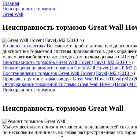
Главная
Неисправность тормозов
Great Wall
Неисправность тормозов Great Wall Hov
В
наших техцентрах
Вы сможете пройти детальную диагностику 
диагностика тормозной системы производится в день обращения
машем автомобиле только сегодня, по низким ценам в С-Петерб
Неисправность тормозов Great Wall Hover (Haval) M2 (2010->)
Низкие цены на ремонт тормозов Great Wall Hover (Haval) M2 (
Восстановление тормозов Great Wall Hover (Haval) M2 (2010->)
Проверка и ремонт тормозов для Great Wall Hover (Haval) M2 (2
Обслуживание тормозной системы Great Wall Hover (Haval) M2 
Неисправность тормозов
Неисправность тормозов Great Wall
Мы осуществляем поиск и устранение неисправностей связанных
по нескольким причинам, но самая распространённая это корр