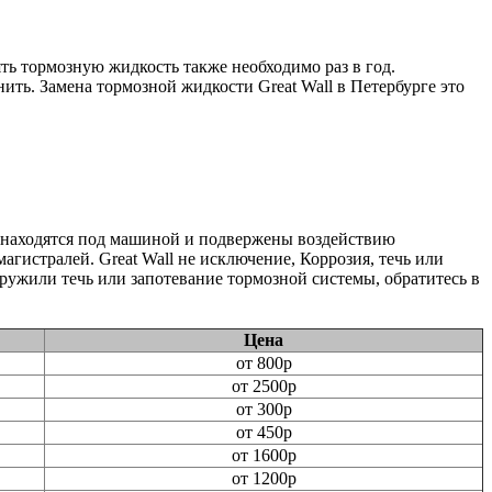
ь тормозную жидкость также необходимо раз в год.
ть. Замена тормозной жидкости Great Wall в Петербурге это
и находятся под машиной и подвержены воздействию
гистралей. Great Wall не исключение, Коррозия, течь или
ружили течь или запотевание тормозной системы, обратитесь в
Цена
от 800р
от 2500р
от 300р
от 450р
от 1600р
от 1200р