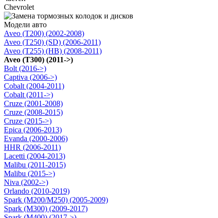
Chevrolet
Модели авто
Aveo (T200) (2002-2008)
Aveo (T250) (SD) (2006-2011)
Aveo (T255) (HB) (2008-2011)
Aveo (T300) (2011->)
Bolt (2016->)
Captiva (2006->)
Cobalt (2004-2011)
Cobalt (2011->)
Cruze (2001-2008)
Cruze (2008-2015)
Cruze (2015->)
Epica (2006-2013)
Evanda (2000-2006)
HHR (2006-2011)
Lacetti (2004-2013)
Malibu (2011-2015)
Malibu (2015->)
Niva (2002->)
Orlando (2010-2019)
Spark (M200/M250) (2005-2009)
Spark (M300) (2009-2017)
Spark (M400) (2017->)