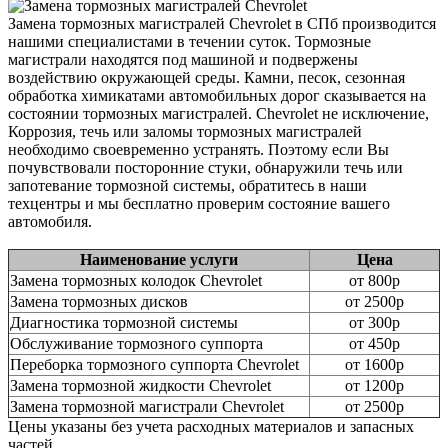
Замена тормозных магистралей Chevrolet в СПб производится
нашими специалистами в течении суток. Тормозные
магистрали находятся под машиной и подвержены
воздействию окружающей среды. Камни, песок, сезонная
обработка химикатами автомобильных дорог сказывается на
состоянии тормозных магистралей. Chevrolet не исключение,
Коррозия, течь или заломы тормозных магистралей
необходимо своевременно устранять. Поэтому если Вы
почувствовали посторонние стуки, обнаружили течь или
запотевание тормозной системы, обратитесь в наши
техцентры и мы бесплатно проверим состояние вашего
автомобиля.
Наименование услуги
Цена
Замена тормозных колодок Chevrolet
от 800р
Замена тормозных дисков
от 2500р
Диагностика тормозной системы
от 300р
Обслуживание тормозного суппорта
от 450р
Переборка тормозного суппорта Chevrolet
от 1600р
Замена тормозной жидкости Chevrolet
от 1200р
Замена тормозной магистрали Chevrolet
от 2500р
Цены указаны без учета расходных материалов и запасных
частей