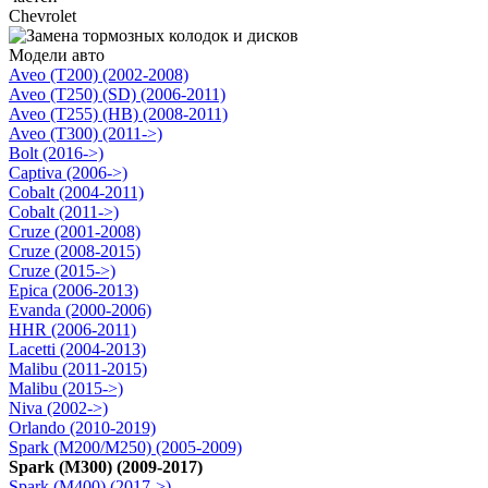
Chevrolet
Модели авто
Aveo (T200) (2002-2008)
Aveo (T250) (SD) (2006-2011)
Aveo (T255) (HB) (2008-2011)
Aveo (T300) (2011->)
Bolt (2016->)
Captiva (2006->)
Cobalt (2004-2011)
Cobalt (2011->)
Cruze (2001-2008)
Cruze (2008-2015)
Cruze (2015->)
Epica (2006-2013)
Evanda (2000-2006)
HHR (2006-2011)
Lacetti (2004-2013)
Malibu (2011-2015)
Malibu (2015->)
Niva (2002->)
Orlando (2010-2019)
Spark (M200/M250) (2005-2009)
Spark (M300) (2009-2017)
Spark (M400) (2017->)