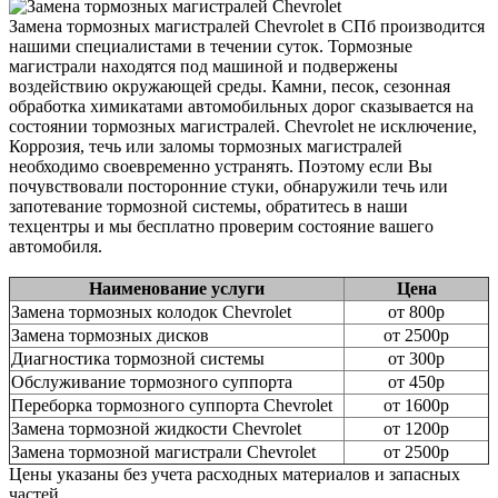
Замена тормозных магистралей Chevrolet в СПб производится
нашими специалистами в течении суток. Тормозные
магистрали находятся под машиной и подвержены
воздействию окружающей среды. Камни, песок, сезонная
обработка химикатами автомобильных дорог сказывается на
состоянии тормозных магистралей. Chevrolet не исключение,
Коррозия, течь или заломы тормозных магистралей
необходимо своевременно устранять. Поэтому если Вы
почувствовали посторонние стуки, обнаружили течь или
запотевание тормозной системы, обратитесь в наши
техцентры и мы бесплатно проверим состояние вашего
автомобиля.
Наименование услуги
Цена
Замена тормозных колодок Chevrolet
от 800р
Замена тормозных дисков
от 2500р
Диагностика тормозной системы
от 300р
Обслуживание тормозного суппорта
от 450р
Переборка тормозного суппорта Chevrolet
от 1600р
Замена тормозной жидкости Chevrolet
от 1200р
Замена тормозной магистрали Chevrolet
от 2500р
Цены указаны без учета расходных материалов и запасных
частей