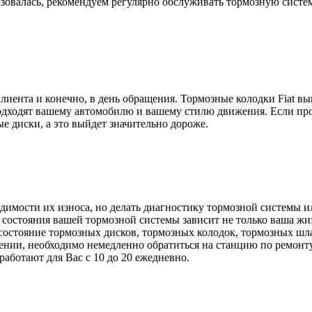
азовалась, рекомендуем регулярно обслуживать тормозную систе
 клиента и конечно, в день обращения. Тормозные колодки Fiat
одходят вашему автомобилю и вашему стилю движения. Если про
е диски, а это выйдет значительно дороже.
димости их износа, но делать диагностику тормозной системы и
т состояния вашей тормозной системы зависит не только ваша ж
 состояние тормозных дисков, тормозных колодок, тормозных ш
ении, необходимо немедленно обратиться на станцию по ремонту
работают для Вас с 10 до 20 ежедневно.