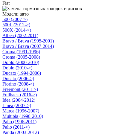
Fiat
Модели авто
500 (2007->)
500L (2012->)
500X (2014->)
Albea (2002-2011)
Bravo / Brava (1995-2001)
Bravo / Brava (2007-2014)
Croma (1991-1996)
Croma (2005-2008)
Doblo (2000-2010)
Doblo (2010->)
Ducato (1994-2006)
Ducato (2006->)
Fiorino (2008->)
Freemont (2011->)
Fullback (2016->)
Idea (2004-2012)
Linea (2007->)
Marea (1996-2007)
Multipla (1998-2010)
Palio (1996-2011)
Palio (2011->)
Panda (2003-2012)