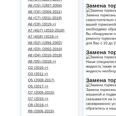
Замена то
A6 (C5) (1997-2004)
A6 (C6) (2004-2011)
Замена тормозных
A6 (C7) (2011-2019)
самостоятельно 
A6 (C8) (2019->)
вашей тормозной
необходимо обра
A7 (4G7) (2010-2018)
Вы обнаружили н
A7 (4G8) (2018->)
ремонту тормозно
A8 (D2) (1994-2002)
для Вас с 10 до 
A8 (D3) (2002-2010)
Замена то
A8 (D4) (2010-2018)
A8 (D5) (2018->)
Наши специалист
жидкость также н
Q2 (2016->)
жидкость необход
Q3 (2011->)
Замена то
Q5 (2008-2017)
Q5 (2017->)
Замена тормозны
Q7 (2005-2015)
машиной и подве
Q7 (2015->)
сказывается на с
своевременно уст
Q8 (2018->)
обратитесь в на
R8 (2006-2015)