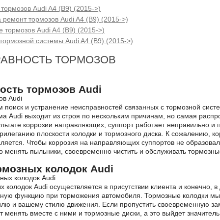
тормозов Audi A4 (B9) (2015->)
 ремонт тормозов Audi A4 (B9) (2015->)
 тормозов Audi A4 (B9) (2015->)
ормозной системы Audi A4 (B9) (2015->)
АВНОСТЬ ТОРМОЗОВ
ость тормозов Audi
 поиск и устранение неисправностей связанных с тормозной систе
ма Audi выходит из строя по нескольким причинам, но самая расп
ультате коррозии направляющих, суппорт работает неправильно и п
рилеганию плоскости колодки и тормозного диска. К сожалению, к
аляется. Чтобы коррозия на направляющих суппортов не образова
о менять пыльники, своевременно чистить и обслуживать тормозны
рмозных колодок Audi
 колодок Audi осуществляется в присутствии клиента и конечно, 
ную функцию при торможения автомобиля. Тормозные колодки мы 
лю и вашему стилю движения. Если пропустить своевременную зам
 менять вместе с ними и тормозные диски, а это выйдет значител