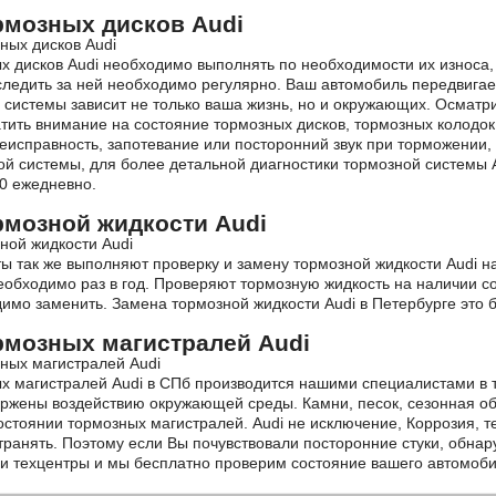
рмозных дисков Audi
 дисков Audi необходимо выполнять по необходимости их износа,
следить за ней необходимо регулярно. Ваш автомобиль передвигае
 системы зависит не только ваша жизнь, но и окружающих. Осматр
тить внимание на состояние тормозных дисков, тормозных колодок
еисправность, запотевание или посторонний звук при торможении
й системы, для более детальной диагностики тормозной системы A
20 ежедневно.
рмозной жидкости Audi
ы так же выполняют проверку и замену тормозной жидкости Audi 
еобходимо раз в год. Проверяют тормозную жидкость на наличии с
имо заменить. Замена тормозной жидкости Audi в Петербурге это б
рмозных магистралей Audi
х магистралей Audi в СПб производится нашими специалистами в т
ржены воздействию окружающей среды. Камни, песок, сезонная о
остоянии тормозных магистралей. Audi не исключение, Коррозия, 
ранять. Поэтому если Вы почувствовали посторонние стуки, обнар
ши техцентры и мы бесплатно проверим состояние вашего автомоби