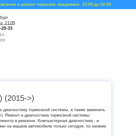
овление и ремонт тормозов: ежедневно. 10:00 до 20:00
бург
ш. 212В
-20-33
в в
оне
(2015->)
 диагностику тормозной системы, а также заменить
->). Ремонт и диагностика тормозной системы
лиента в ремзоне. Компьютерная диагностика , и
ами на машем автомобиле только сегодня, по низким