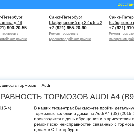
Восстан
т-Петербург
Санкт-Петербург
Санкт-Петер
капина д.48
Шафировский пр.22 к.5 с.2
Выборгское 
21) 900-20-55
+7 (921) 955-20-90
+7 (921) 910
 тормозов в
Ремонт тормозов в
Ремонт тормозо
лтейском районе
Красногвардейском районе
Выборгском рай
равность тормозов
Audi
АВНОСТЬ ТОРМОЗОВ AUDI A4 (B9) 
В
наших техцентрах
Вы сможете пройти детальную
тормозные колодки и диски на Audi A4 (B9) (2015
производится в день обращения и в присутствии к
ремонт всех неисправностей связанных с тормоз
ценам в С-Петербурге.