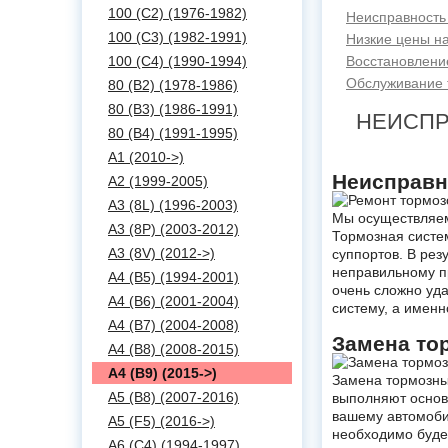
100 (C2) (1976-1982)
Неисправность 
100 (C3) (1982-1991)
Низкие цены на
100 (C4) (1990-1994)
Восстановление
Обслуживание т
80 (B2) (1978-1986)
80 (B3) (1986-1991)
НЕИСПР
80 (B4) (1991-1995)
A1 (2010->)
Неисправн
A2 (1999-2005)
A3 (8L) (1996-2003)
Мы осуществляем
A3 (8P) (2003-2012)
Тормозная систе
A3 (8V) (2012->)
суппортов. В рез
неправильному п
A4 (B5) (1994-2001)
очень сложно уд
A4 (B6) (2001-2004)
систему, а именн
A4 (B7) (2004-2008)
Замена то
A4 (B8) (2008-2015)
A4 (B9) (2015->)
Замена тормозных
A5 (B8) (2007-2016)
выполняют основ
вашему автомоби
A5 (F5) (2016->)
необходимо будет
A6 (C4) (1994-1997)