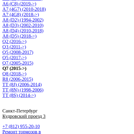
A6 (C8) (2019->)
A7 (4G7) (2010-2018)
A7 (4G8) (2018->)
A8 (D2) (1994-2002)
A8 (D3) (2002-2010)
A8 (D4) (2010-2018)
A8 (D5) (2018->)
Q2 (2016->)
Q3 (2011->)
Q5 (2008-2017)
Q5 (2017->)
Q7 (2005-2015)
Q7 (2015->)
Q8 (2018->)
R8 (2006-2015)
TT (8J) (2006-2014)
TT (8N) (1998-2006)
TT (8S) (2014->)
Санкт-Петербург
Кудровский проезд 3
+7 (812) 955-20-10
Ремонт тормозов в