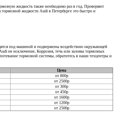
рмозную жидкость также необходимо раз в год. Проверяют
 тормозной жидкости Audi в Петербурге это быстро и
ходятся под машиной и подвержены воздействию окружающей
Audi не исключение, Коррозия, течь или заломы тормозных
потевание тормозной системы, обратитесь в наши техцентры и
Цена
от 800р
от 2500р
от 300р
от 450р
от 1600р
от 1200р
от 2500р