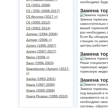
необходимо будет
C5 (2001-2008)
Замена то
C5 / DS5 (2008-2017)
C5 Aircross (2017->)
Замена тормозных
C6 (2005-2012)
самостоятельно 
вашей тормозной
C8 (2002-2014)
раз необходимо о
Jumper (1994-2006)
Если Вы обнаруж
Jumper (2006->)
станцию по ремон
центры работают 
Jumpy (1995-2007)
Jumpy (2007-2017)
Замена то
Nemo (2008->)
Наши специалист
Saxo (1996-2003)
тормозную жидкос
Spacetourer (Jumpy) (2017-
тормозную жидкос
>)
Xantia (1993-2001)
Замена то
Xsara (1997-2000)
Замена тормозны
Xsara (2000-2006)
под машиной и п
Xsara Picasso (1999-2010)
сказывается на с
необходимо свое
системы, обрати