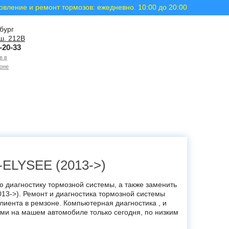
овление и ремонт тормозов: ежедневно. 10:00 до 20:00
бург
ш. 212В
-20-33
в в
оне
LYSEE (2013->)
 диагностику тормозной системы, а также заменить
2013->). Ремонт и диагностика тормозной системы
лиента в ремзоне. Компьютерная диагностика , и
ами на машем автомобиле только сегодня, по низким