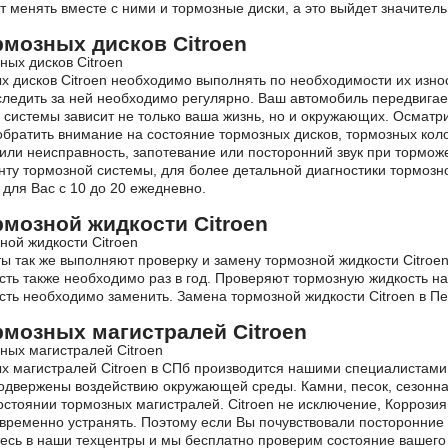
 менять вместе с ними и тормозные диски, а это выйдет значител
рмозных дисков Citroen
 дисков Citroen необходимо выполнять по необходимости их износ
следить за ней необходимо регулярно. Ваш автомобиль передвигае
 системы зависит не только ваша жизнь, но и окружающих. Осматр
братить внимание на состояние тормозных дисков, тормозных кол
или неисправность, запотевание или посторонний звук при тормо
ту тормозной системы, для более детальной диагностики тормозно
для Вас с 10 до 20 ежедневно.
рмозной жидкости Citroen
ы так же выполняют проверку и замену тормозной жидкости Citroe
ть также необходимо раз в год. Проверяют тормозную жидкость на
ть необходимо заменить. Замена тормозной жидкости Citroen в Пе
рмозных магистралей Citroen
х магистралей Citroen в СПб производится нашими специалистами 
одвержены воздействию окружающей среды. Камни, песок, сезонн
остоянии тормозных магистралей. Citroen не исключение, Коррози
временно устранять. Поэтому если Вы почувствовали посторонние 
тесь в наши техцентры и мы бесплатно проверим состояние вашего