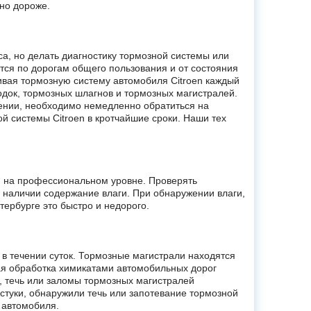
ьно дороже.
а, но делать диагностику тормозной системы или
тся по дорогам общего пользования и от состояния
ивая тормозную систему автомобиля Citroen каждый
одок, тормозных шлагнов и тормозных магистралей.
жении, необходимо немедленно обратиться на
й системы Citroen в кротчайшие сроки. Наши тех
n на профессиональном уровне. Проверять
 наличии содержание влаги. При обнаружении влаги,
тербурге это быстро и недорого.
в течении суток. Тормозные магистрали находятся
ая обработка химикатами автомобильных дорог
я, течь или заломы тормозных магистралей
стуки, обнаружили течь или запотевание тормозной
 автомобиля.