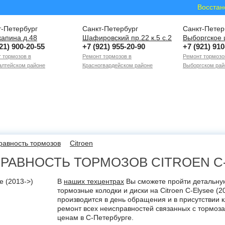
Восстан
т-Петербург
Санкт-Петербург
Санкт-Петер
капина д.48
Шафировский пр.22 к.5 с.2
Выборгское 
21) 900-20-55
+7 (921) 955-20-90
+7 (921) 910
 тормозов в
Ремонт тормозов в
Ремонт тормозо
лтейском районе
Красногвардейском районе
Выборгском рай
равность тормозов
Citroen
РАВНОСТЬ ТОРМОЗОВ CITROEN C-E
В
наших техцентрах
Вы сможете пройти детальную
тормозные колодки и диски на Citroen C-Elysee (
производится в день обращения и в присутствии к
ремонт всех неисправностей связанных с тормоз
ценам в С-Петербурге.