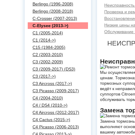
Berlingo (1996-2008)
Неисправность 
Berlingo (2008-2018)
Проверка и рем
C-Crosser (2007-2013)
Восстановление
Низкие цены на
C-Elysee (2013->)
Обслуживание т
C1 (2005-2014)
C1 (2014->)
НЕИСПР
C15 (1984-2005)
C2 (2003-2010)
Неисправн
C3 (2002-2009)
C3 (2009-2017) (DS3)
Мы осуществляем 
C3 (2017->)
ценам. Тормозна
тормозных суппор
C3 Aircross (2017->)
ведёт к неправи
C3 Picasso (2009-2017)
суппортов Citroe
C4 (2004-2010)
обслуживать торм
C4 / DS4 (2010->)
Замена то
C4 Aircross (2012-2017)
C4 Cactus (2015->)
Замена тормозных
выполняют основ
C4 Picasso (2006-2013)
вашему автомоби
C4 Picasso (2013->)