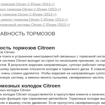
тормозов Citroen C-Elysee (2013->)
онт тормозов Citroen C-Elysee (2013->)
 тормозов Citroen C-Elysee (2013->)
 ремонт тормозов Citroen C-Elysee (2013->)
ормозной системы Citroen C-Elysee (2013->)
АВНОСТЬ ТОРМОЗОВ
ость тормозов Citroen
поиск и устранение неисправностей связанных с тормозной систе
я система Citroen выходит из строя по нескольким причинам, но 
тов. В результате коррозии направляющих, суппорт работает непр
льному прилеганию плоскости колодки и тормозного диска. К сожа
n очень сложно удаляется. Чтобы коррозия на направляющих супп
озную систему, а именно менять пыльники, своевременно чистить 
рмозных колодок Citroen
 колодок Citroen осуществляется в присутствии клиента и конечно
ную функцию при торможения автомобиля. Тормозные колодки мы 
лю и вашему стилю движения. Если пропустить своевременную зам