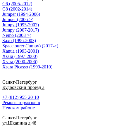
C6 (2005-2012)
C8 (2002-2014)
Jumper (1994-2006)
Jumper (2006->)
Jumpy (1995-2007)
Jumpy (2007-2017)
Nemo (2008->)
Saxo (1996-2003)
Spacetourer (Jumpy) (2017->)
Xantia (1993-2001)
Xsara (1997-2000)
Xsara (2000-2006)
Xsara Picasso (1999-2010)
Санкт-Петербург
Кудровский проезд 3
+7 (812) 955-20-10
Ремонт тормозов в
Невском районе
Санкт-Петербург
ул.Шкапина д.48