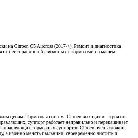
 на Citroen C5 Aircross (2017->). Ремонт и диагностика
 всех неисправностей связанных с тормозами на машем
им ценам. Тормозная система Citroen выходит из строя по
аправляющих, суппорт работает неправильно и перекашивает
 направляющих тормозных суппортов Citroen очень сложно
му, а именно менять пыльники, своевременно чистить и