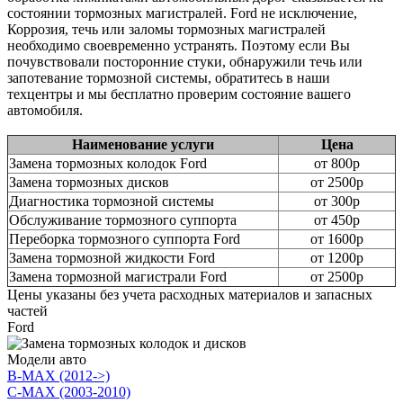
состоянии тормозных магистралей. Ford не исключение,
Коррозия, течь или заломы тормозных магистралей
необходимо своевременно устранять. Поэтому если Вы
почувствовали посторонние стуки, обнаружили течь или
запотевание тормозной системы, обратитесь в наши
техцентры и мы бесплатно проверим состояние вашего
автомобиля.
Наименование услуги
Цена
Замена тормозных колодок Ford
от 800р
Замена тормозных дисков
от 2500р
Диагностика тормозной системы
от 300р
Обслуживание тормозного суппорта
от 450р
Переборка тормозного суппорта Ford
от 1600р
Замена тормозной жидкости Ford
от 1200р
Замена тормозной магистрали Ford
от 2500р
Цены указаны без учета расходных материалов и запасных
частей
Ford
Модели авто
B-MAX (2012->)
C-MAX (2003-2010)