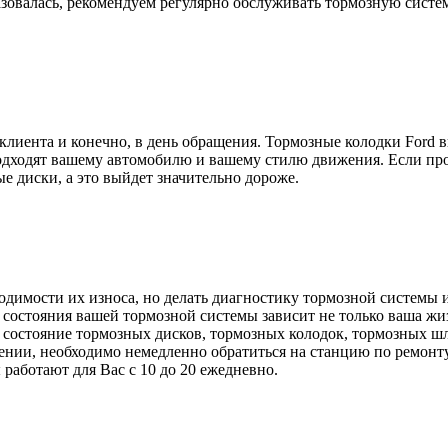
азовалась, рекомендуем регулярно обслуживать тормозную систе
и клиента и конечно, в день обращения. Тормозные колодки Fo
одходят вашему автомобилю и вашему стилю движения. Если про
е диски, а это выйдет значительно дороже.
димости их износа, но делать диагностику тормозной системы и
т состояния вашей тормозной системы зависит не только ваша ж
а состояние тормозных дисков, тормозных колодок, тормозных 
ении, необходимо немедленно обратиться на станцию по ремонту
работают для Вас с 10 до 20 ежедневно.