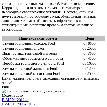
состоянии тормозных магистралей. Ford не исключение,
Коррозия, течь или заломы тормозных магистралей
необходимо своевременно устранять. Поэтому если Вы
почувствовали посторонние стуки, обнаружили течь или
запотевание тормозной системы, обратитесь в наши
техцентры и мы бесплатно проверим состояние вашего
автомобиля.
Наименование услуги
Цена
Замена тормозных колодок Ford
от 800р
Замена тормозных дисков
от 2500р
Диагностика тормозной системы
от 300р
Обслуживание тормозного суппорта
от 450р
Переборка тормозного суппорта Ford
от 1600р
Замена тормозной жидкости Ford
от 1200р
Замена тормозной магистрали Ford
от 2500р
Цены указаны без учета расходных материалов и запасных
частей
Ford
Модели авто
B-MAX (2012->)
C-MAX (2003-2010)